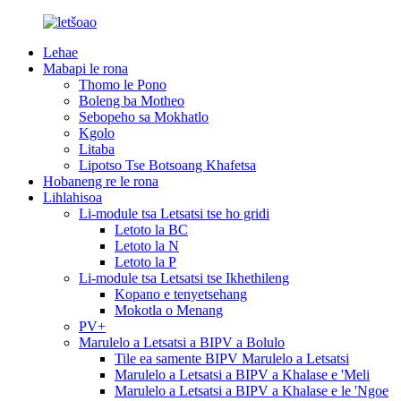
Lehae
Mabapi le rona
Thomo le Pono
Boleng ba Motheo
Sebopeho sa Mokhatlo
Kgolo
Litaba
Lipotso Tse Botsoang Khafetsa
Hobaneng re le rona
Lihlahisoa
Li-module tsa Letsatsi tse ho gridi
Letoto la BC
Letoto la N
Letoto la P
Li-module tsa Letsatsi tse Ikhethileng
Kopano e tenyetsehang
Mokotla o Menang
PV+
Marulelo a Letsatsi a BIPV a Bolulo
Tile ea samente BIPV Marulelo a Letsatsi
Marulelo a Letsatsi a BIPV a Khalase e 'Meli
Marulelo a Letsatsi a BIPV a Khalase e le 'Ngoe