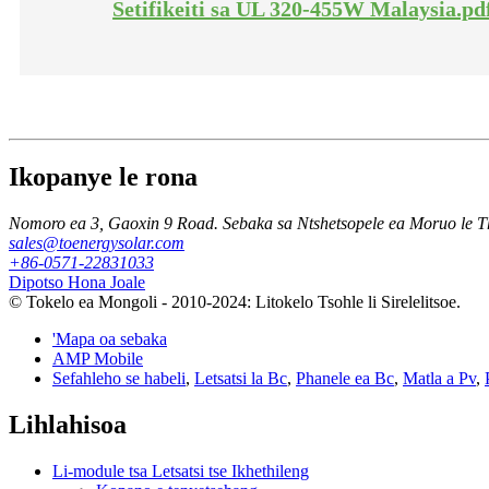
Setifikeiti sa UL 320-455W Malaysia.pd
Ikopanye le rona
Nomoro ea 3, Gaoxin 9 Road. Sebaka sa Ntshetsopele ea Moruo le 
sales@toenergysolar.com
+86-0571-22831033
Dipotso Hona Joale
© Tokelo ea Mongoli - 2010-2024: Litokelo Tsohle li Sirelelitsoe.
'Mapa oa sebaka
AMP Mobile
Sefahleho se habeli
,
Letsatsi la Bc
,
Phanele ea Bc
,
Matla a Pv
,
Lihlahisoa
Li-module tsa Letsatsi tse Ikhethileng