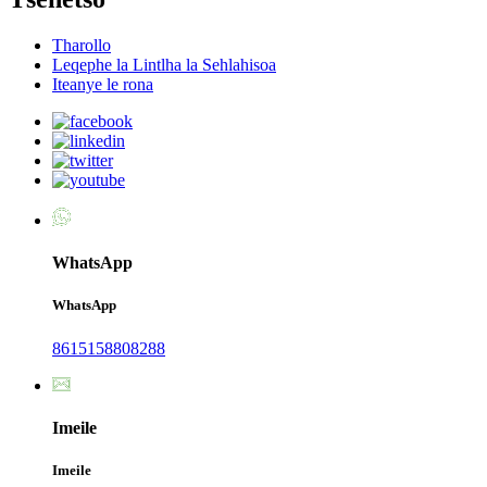
Tharollo
Leqephe la Lintlha la Sehlahisoa
Iteanye le rona
WhatsApp
WhatsApp
8615158808288
Imeile
Imeile