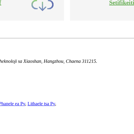
f
Setifikei
Theknoloji sa Xiaoshan, Hangzhou, Chaena 311215.
Phanele ea Pv
,
Lithaele tsa Pv
,