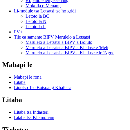
Kopano e tenyetsehang
Mokotla o Menang
Li-module tsa Letsatsi tse ho gridi
Letoto la BC
Letoto la N
Letoto la P
PV+
Tile ea samente BIPV Marulelo a Letsatsi
Marulelo a Letsatsi a BIPV a Bolulo
Marulelo a Letsatsi a BIPV a Khalase e 'Meli
Marulelo a Letsatsi a BIPV a Khalase e le 'Ngoe
Mabapi le
Mabapi le rona
Litaba
Lipotso Tse Botsoang Khafetsa
Litaba
Litaba tsa Indasteri
Litaba tsa Khamphani
Tšehetso