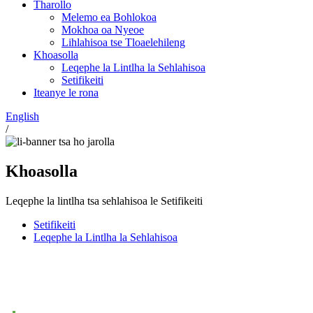
Tharollo
Melemo ea Bohlokoa
Mokhoa oa Nyeoe
Lihlahisoa tse Tloaelehileng
Khoasolla
Leqephe la Lintlha la Sehlahisoa
Setifikeiti
Iteanye le rona
English
/
Khoasolla
Leqephe la lintlha tsa sehlahisoa le Setifikeiti
Setifikeiti
Leqephe la Lintlha la Sehlahisoa